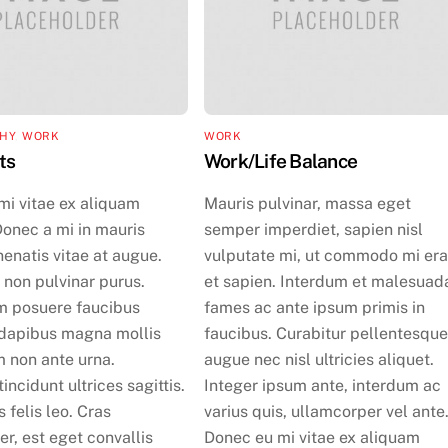
HY
,
WORK
WORK
ts
Work/Life Balance
mi vitae ex aliquam
Mauris pulvinar, massa eget
 Donec a mi in mauris
semper imperdiet, sapien nisl
nenatis vitae at augue.
vulputate mi, ut commodo mi era
non pulvinar purus.
et sapien. Interdum et malesuad
m posuere faucibus
fames ac ante ipsum primis in
u dapibus magna mollis
faucibus. Curabitur pellentesqu
m non ante urna.
augue nec nisl ultricies aliquet.
incidunt ultrices sagittis.
Integer ipsum ante, interdum ac
 felis leo. Cras
varius quis, ullamcorper vel ante
r, est eget convallis
Donec eu mi vitae ex aliquam