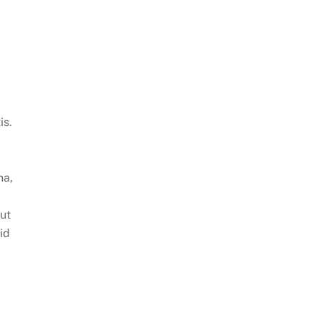
is.
na,
 ut
 id