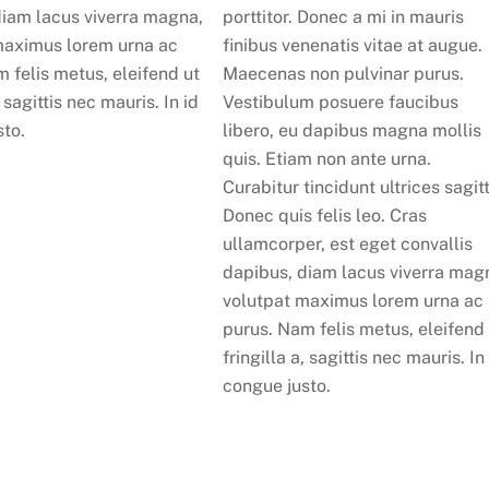
diam lacus viverra magna,
porttitor. Donec a mi in mauris
maximus lorem urna ac
finibus venenatis vitae at augue.
 felis metus, eleifend ut
Maecenas non pulvinar purus.
, sagittis nec mauris. In id
Vestibulum posuere faucibus
sto.
libero, eu dapibus magna mollis
quis. Etiam non ante urna.
Curabitur tincidunt ultrices sagitt
Donec quis felis leo. Cras
ullamcorper, est eget convallis
dapibus, diam lacus viverra mag
volutpat maximus lorem urna ac
purus. Nam felis metus, eleifend
fringilla a, sagittis nec mauris. In
congue justo.