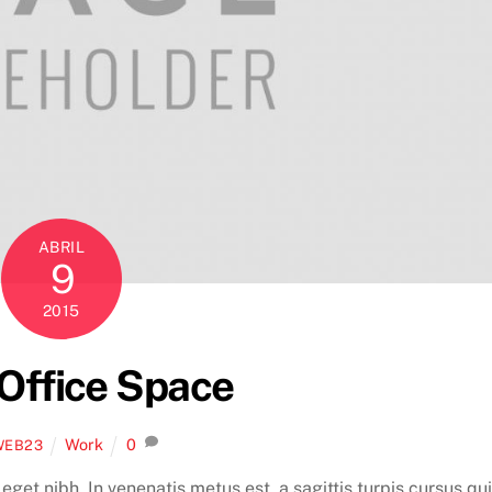
ABRIL
9
2015
Office Space
Work
0
WEB23
 eget nibh. In venenatis metus est, a sagittis turpis cursus qui