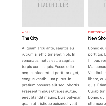
WORK
PHOTOGRAP
The City
New Sho
Aliquam arcu ante, sagittis eu
Donec eu 
rutrum a, efficitur eget nibh. In
porttitor.
venenatis metus est, a sagittis
finibus ve
turpis cursus quis. Fusce odio
Maecenas 
neque, placerat ut porttitor eget,
Vestibulu
congue vestibulum purus. In
libero, e
pretium posuere elit sed lobortis.
quis. Etia
Praesent finibus ultrices augue,
Curabitur t
eget blandit mauris. Duis pulvinar,
Donec quis
quam ut tristique euismod, velit
ullamcorpe