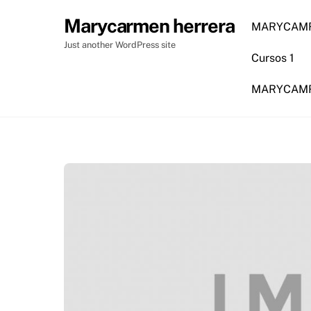
Skip
Marycarmen herrera
to
MARYCAMR
content
Just another WordPress site
Cursos 1
MARYCAMRM