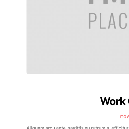
Work 
ITO
Aliquam arcu ante, sagittis eu rutrum a, efficitur