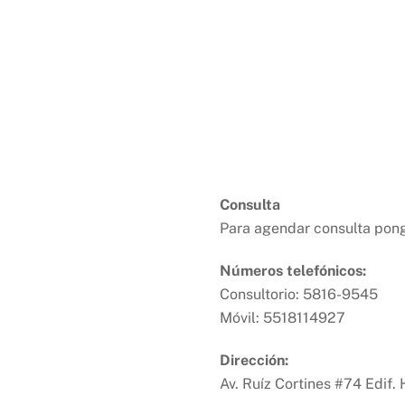
culum vitae
Terapia en la familia
Cursos y talleres
Co
Consulta
Para agendar consulta pongo
Números telefónicos:
Consultorio: 5816-9545
Móvil: 5518114927
Dirección:
Av. Ruíz Cortines #74 Edif.