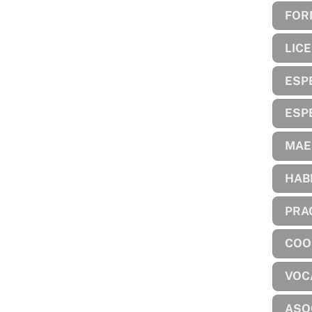
FOR
LIC
ESP
ESP
MAE
HAB
PRA
COO
VOC
ASO