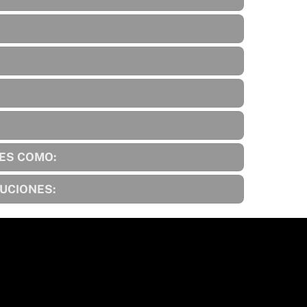
NES COMO:
TUCIONES:
Back
To