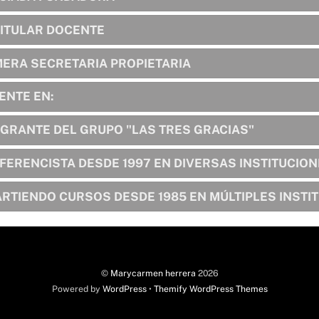
TITULAR DOCENTE
MERA SECRETARIA PROPIETARIA
ENTE EN:
EGRANTE DEL GRUPO "LAS TRES GRACIAS"
FERENCISTA DESDE 1997 EN DIVERSAS INSTITUCIO
ARTIENDO CURSOS DESDE 1985 EN MÚLTIPLES INSTI
©
Marycarmen herrera
2026
Powered by
WordPress
•
Themify WordPress Themes