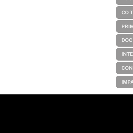
CO 
PRI
DOC
INT
CON
IMP