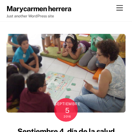
Skip
Men
Marycarmen herrera
to
Just another WordPress site
content
SEPTIEMBRE
5
2016
Septiembre 4, día de la salud