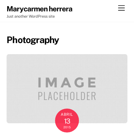
Skip
Men
Marycarmen herrera
to
Just another WordPress site
content
Photography
ABRIL
13
2015