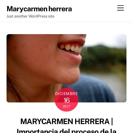
Skip
Men
Marycarmen herrera
to
Just another WordPress site
content
DICIEMBRE
16
2017
MARYCARMEN HERRERA |
Importancia del proceso de la