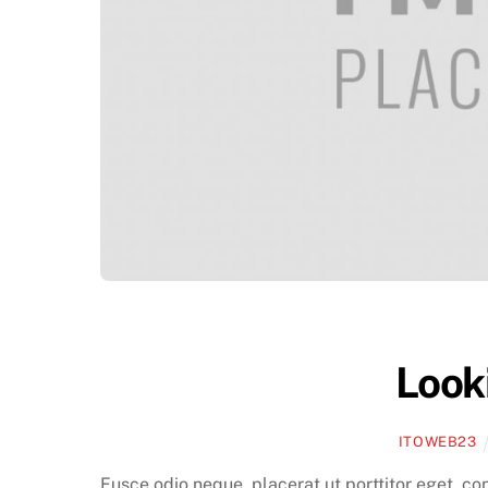
Look
ITOWEB23
Fusce odio neque, placerat ut porttitor eget, co