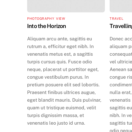
PHOTOGRAPHY
,
VIEW
TRAVEL
Into the Horizon
Travelli
Aliquam arcu ante, sagittis eu
Donec acc
rutrum a, efficitur eget nibh. In
aliquam p
venenatis metus est, a sagittis
consequa
turpis cursus quis. Fusce odio
vel ultrici
neque, placerat ut porttitor eget,
Aenean sap
congue vestibulum purus. In
congue ris
pretium posuere elit sed lobortis.
condiment
Praesent finibus ultrices augue,
nulla erat
eget blandit mauris. Duis pulvinar,
venenatis 
quam ut tristique euismod, velit
sagittis eu
turpis dignissim massa, et
nibh. In v
venenatis leo justo id urna.
sagittis t
odio neque