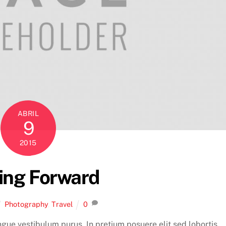
ABRIL
9
2015
ing Forward
Photography
,
Travel
0
ngue vestibulum purus. In pretium posuere elit sed lobortis.