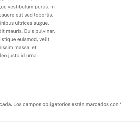
gue vestibulum purus. In
suere elit sed lobortis.
inibus ultrices augue,
it mauris. Duis pulvinar,
istique euismod, velit
nissim massa, et
leo justo id urna.
icada.
Los campos obligatorios están marcados con
*