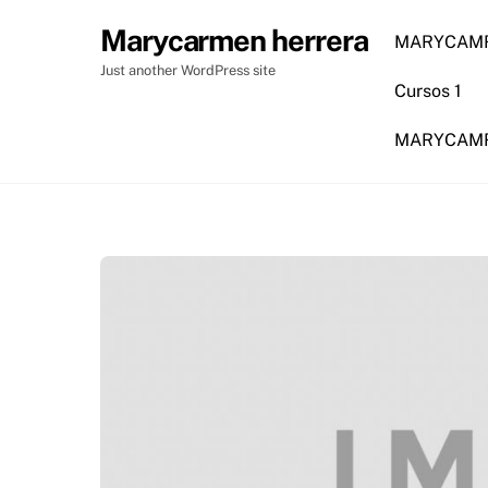
Skip
Marycarmen herrera
to
MARYCAMR
content
Just another WordPress site
Cursos 1
MARYCAMRM