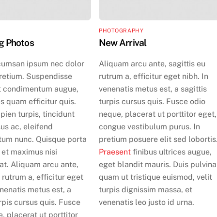
PHOTOGRAPHY
ng Photos
New Arrival
umsan ipsum nec dolor
Aliquam arcu ante, sagittis eu
retium. Suspendisse
rutrum a, efficitur eget nibh. In
t condimentum augue,
venenatis metus est, a sagittis
es quam efficitur quis.
turpis cursus quis. Fusce odio
ien turpis, tincidunt
neque, placerat ut porttitor eget,
us ac, eleifend
congue vestibulum purus. In
um nunc. Quisque porta
pretium posuere elit sed lobortis
, et maximus nisi
Praesent
finibus ultrices augue,
at. Aliquam arcu ante,
eget blandit mauris. Duis pulvina
 rutrum a, efficitur eget
quam ut tristique euismod, velit
enenatis metus est, a
turpis dignissim massa, et
urpis cursus quis. Fusce
venenatis leo justo id urna.
, placerat ut porttitor