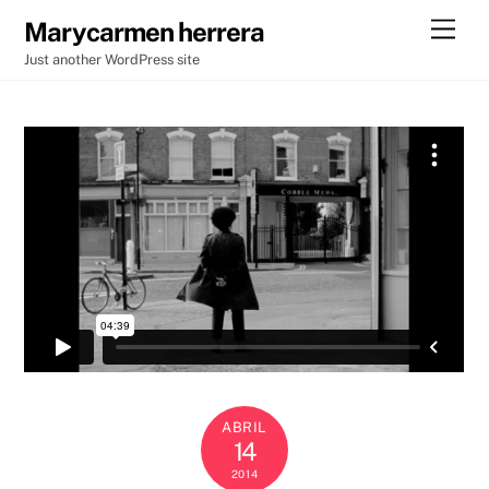
Skip
Men
Marycarmen herrera
to
Just another WordPress site
content
ABRIL
14
2014