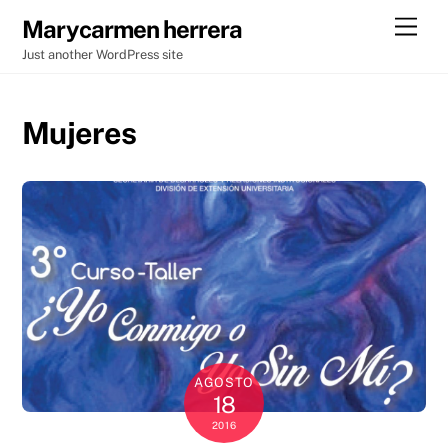
Skip
Men
Marycarmen herrera
to
Just another WordPress site
content
Mujeres
AGOSTO
18
2016