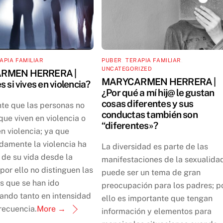
APIA FAMILIAR
PUBER
,
TERAPIA FAMILIAR
,
UNCATEGORIZED
RMEN HERRERA |
MARYCARMEN HERRERA |
 si vives en violencia?
¿Por qué a mí hij@ le gustan
cosas diferentes y sus
nte que las personas no
conductas también son
que viven en violencia o
“diferentes»?
n violencia; ya que
damente la violencia ha
La diversidad es parte de las
 de su vida desde la
manifestaciones de la sexualida
 por ello no distinguen las
puede ser un tema de gran
s que se han ido
preocupación para los padres; p
ando tanto en intensidad
ello es importante que tengan
recuencia.
More →
información y elementos para