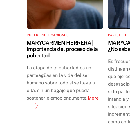
PUBER
,
PUBLICACIONES
PAREJA
,
TER
MARYCARMEN HERRERA |
MARYCA
Importancia del proceso de la
¿No sabes
pubertad
Es frecue
La etapa de la pubertad es un
distingan 
parteagüas en la vida del ser
que ejerce
humano sobre todo si se llega a
desgracia
ella, sin un bagaje que pueda
sido parte
sostenerle emocionalmente.
More
infancia y
→
situacione
increment
como en f