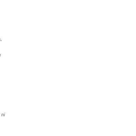
,
e
,
 ni