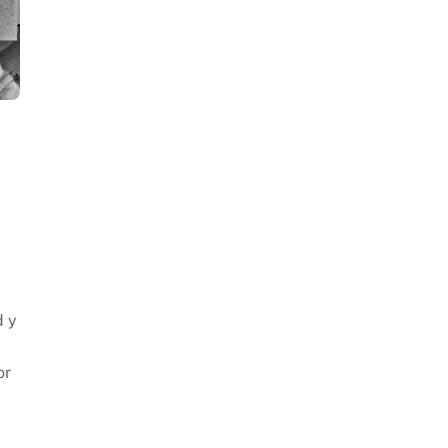
d y
or