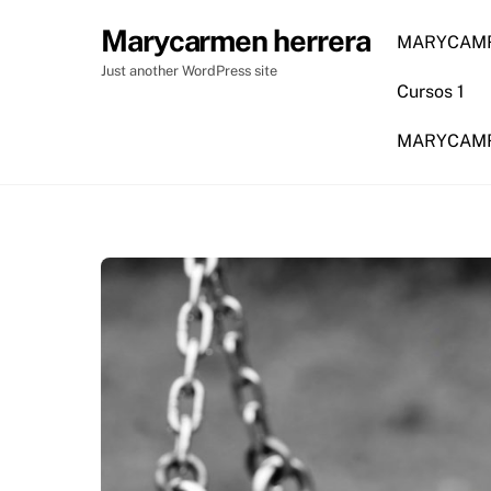
Skip
Marycarmen herrera
to
MARYCAMR
content
Just another WordPress site
Cursos 1
MARYCAMRM